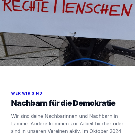
☀ BÜRGERSCHAFTLICHES ENGAGEMENT · LAMME,
BRAUNSCHWEIG
WER WIR SIND
Nachbarn für die Demokratie
Demokratie in Lamme
Wir sind deine Nachbarinnen und Nachbarn in
Wir sind deine Nachbarinnen und Nachbarn.
Lamme. Andere kommen zur Arbeit hierher oder
Gemeinsam setzen wir uns für ein offenes,
sind in unseren Vereinen aktiv. Im Oktober 2024