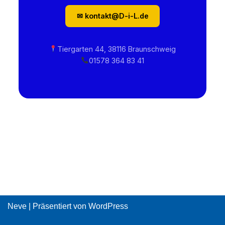
✉ kontakt@D-i-L.de
Tiergarten 44, 38116 Braunschweig
01578 364 83 41
Neve
| Präsentiert von
WordPress