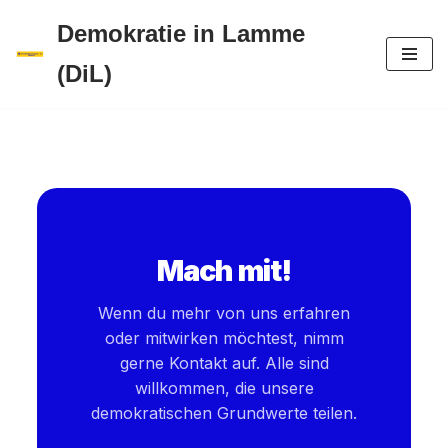
Demokratie in Lamme
Zum
(DiL)
Inhalt
springen
Mach mit!
Wenn du mehr von uns erfahren
oder mitwirken möchtest, nimm
gerne Kontakt auf. Alle sind
willkommen, die unsere
demokratischen Grundwerte teilen.